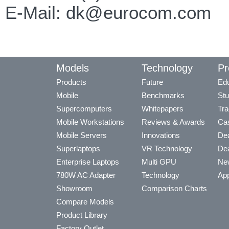
E-Mail: dk@eurocom.com
Models
Technology
Pr
Products
Future
Edu
Mobile
Benchmarks
Stu
Supercomputers
Whitepapers
Tra
Mobile Workstations
Reviews & Awards
Cas
Mobile Servers
Innovations
Dea
Superlaptops
VR Technology
Dea
Enterprise Laptops
Multi GPU
Ne
780W AC Adapter
Technology
App
Showroom
Comparison Charts
Compare Models
Product Library
Factory Outlet